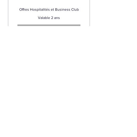
Offres Hospitalités et Business Club
Valable 2 ans
Acheter
Informations sur Sportsly :
Agence spécialisée auprès des clubs et
structures sportives, amateurs et semi-
professionnelles : communication, recherche de
sponsors, audit et consulting.
Mentions légales
Site Web réalisé par Sportsly
Nous suivre sur les réseaux sociaux :