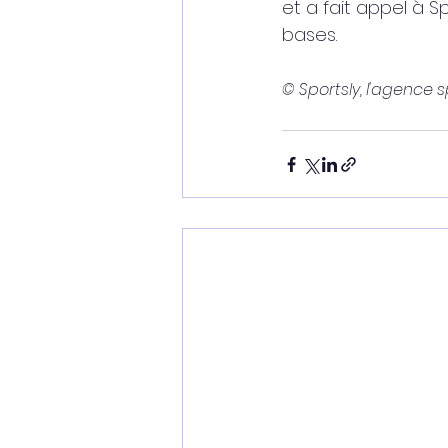
et a fait appel à 
bases. 
© Sportsly, l'agence